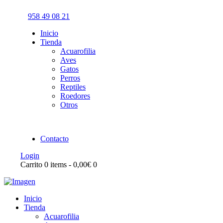
958 49 08 21
Inicio
Tienda
Acuarofilia
Aves
Gatos
Perros
Reptiles
Roedores
Otros
Contacto
Login
Carrito
0 items
-
0,00€
0
Inicio
Tienda
Acuarofilia