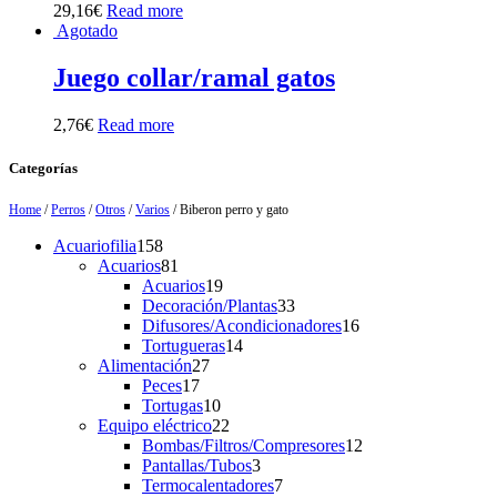
29,16
€
Read more
Agotado
Juego collar/ramal gatos
2,76
€
Read more
Categorías
Home
/
Perros
/
Otros
/
Varios
/ Biberon perro y gato
158
Acuariofilia
158
products
81
Acuarios
81
products
19
Acuarios
19
products
33
Decoración/Plantas
33
products
16
Difusores/Acondicionadores
16
14
products
Tortugueras
14
27
products
Alimentación
27
17
products
Peces
17
products
10
Tortugas
10
products
22
Equipo eléctrico
22
products
12
Bombas/Filtros/Compresores
12
3
products
Pantallas/Tubos
3
products
7
Termocalentadores
7