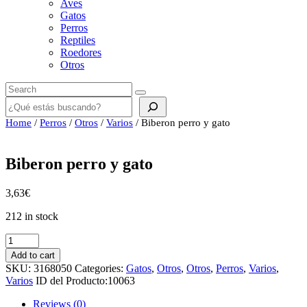
Aves
Gatos
Perros
Reptiles
Roedores
Otros
Buscar
Home
/
Perros
/
Otros
/
Varios
/ Biberon perro y gato
Biberon perro y gato
3,63
€
212 in stock
Biberon
perro
Add to cart
y
SKU:
3168050
Categories:
Gatos
,
Otros
,
Otros
,
Perros
,
Varios
,
gato
Varios
ID del Producto:
10063
quantity
Reviews (0)