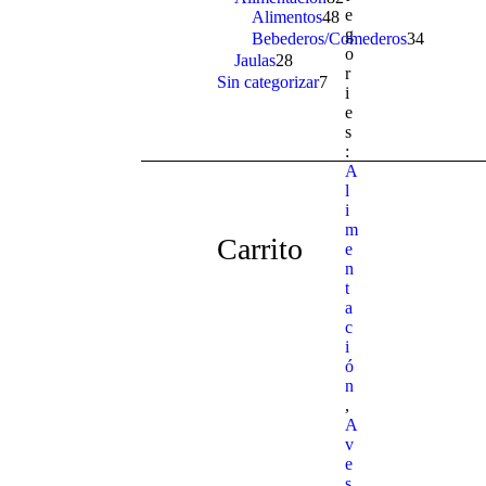
e
Alimentos
48
48
products
g
products
Bebederos/Comederos
34
34
o
products
Jaulas
28
28
r
products
Sin categorizar
7
7
i
products
e
s
:
A
l
i
m
Carrito
e
n
t
a
c
i
ó
n
,
A
v
e
s