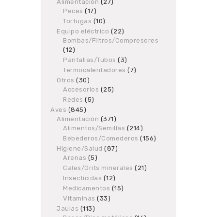
products
Alimentación
27
27
Peces
17
17
products
products
Tortugas
10
10
products
Equipo eléctrico
22
22
Bombas/Filtros/Compresores
products
12
12
products
Pantallas/Tubos
3
3
products
Termocalentadores
7
7
products
Otros
30
30
Accesorios
products
25
25
products
Redes
5
5
products
Aves
845
845
Alimentación
products
371
371
Alimentos/Semillas
products
214
214
products
Bebederos/Comederos
156
156
products
Higiene/Salud
87
87
Arenas
5
5
products
products
Cales/Grits minerales
21
21
products
Insecticidas
12
12
products
Medicamentos
15
15
products
Vitaminas
33
33
products
Jaulas
113
113