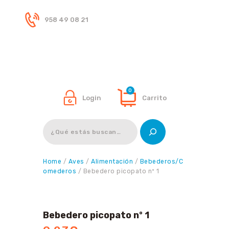
958 49 08 21
Inicio
Tienda
0
Login
Carrito
Buscar
Home
/
Aves
/
Alimentación
/
Bebederos/C
omederos
/ Bebedero picopato nº 1
Bebedero picopato nº 1