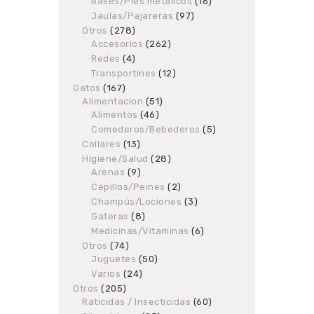
Bases/Pies metálicos
products
16
16
products
Jaulas/Pajareras
97
97
products
Otros
278
278
Accesorios
products
262
262
products
Redes
4
4
products
Transportines
12
12
products
Gatos
167
167
Alimentacion
products
51
51
Alimentos
46
46
products
products
Comederos/Bebederos
5
5
products
Collares
13
13
products
Higiene/Salud
28
28
Arenas
9
9
products
products
Cepillos/Peines
2
2
products
Champús/Lociones
3
3
products
Gateras
8
8
products
Medicinas/Vitaminas
6
6
products
Otros
74
74
Juguetes
products
50
50
products
Varios
24
24
products
Otros
205
205
Raticidas / Insecticidas
products
60
60