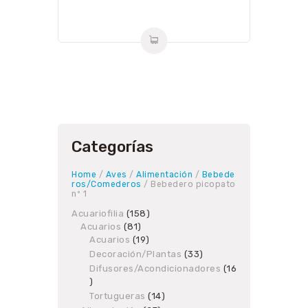
Categorías
Home
/
Aves
/
Alimentación
/
Bebede
ros/Comederos
/ Bebedero picopato
nº 1
Acuariofilia
158
158
Acuarios
81
81
products
Acuarios
19
products
19
products
Decoración/Plantas
33
33
products
Difusores/Acondicionadores
16
16
products
Tortugueras
14
14