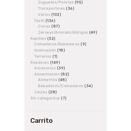
products
Juguetes/Pelotas
95
95
products
Transportines
36
36
products
Varios
102
102
products
Textil
136
136
Cunas
87
products
87
products
Jerseys/Anoraks/Abrigos
49
49
products
Reptiles
32
32
Comederos/Bebederos
products
9
9
products
Iluminación
18
18
products
Terrarios
1
1
product
Roedores
149
149
Accesorios
products
39
39
products
Alimentación
82
82
Alimentos
48
48
products
products
Bebederos/Comederos
34
34
products
Jaulas
28
28
products
Sin categorizar
7
7
products
Carrito