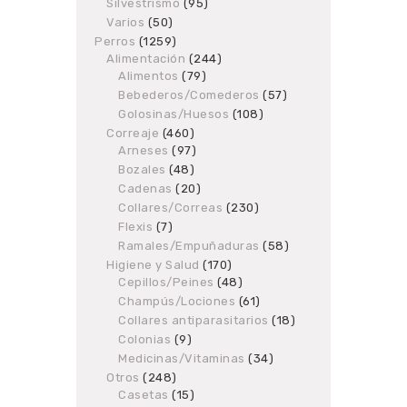
products
Silvestrismo
95
95
products
Varios
50
50
products
Perros
1259
1259
Alimentación
products
244
244
Alimentos
79
79
products
products
Bebederos/Comederos
57
57
products
Golosinas/Huesos
108
108
products
Correaje
460
460
Arneses
97
products
97
products
Bozales
48
48
products
Cadenas
20
20
products
Collares/Correas
230
230
products
Flexis
7
7
products
Ramales/Empuñaduras
58
58
products
Higiene y Salud
170
170
Cepillos/Peines
48
products
48
products
Champús/Lociones
61
61
products
Collares antiparasitarios
18
18
products
Colonias
9
9
products
Medicinas/Vitaminas
34
34
products
Otros
248
248
Casetas
products
15
15