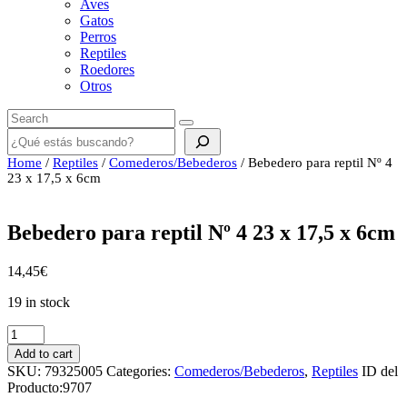
Aves
Gatos
Perros
Reptiles
Roedores
Otros
Buscar
Home
/
Reptiles
/
Comederos/Bebederos
/ Bebedero para reptil Nº 4
23 x 17,5 x 6cm
Bebedero para reptil Nº 4 23 x 17,5 x 6cm
14,45
€
19 in stock
Bebedero
para
Add to cart
reptil
SKU:
79325005
Categories:
Comederos/Bebederos
,
Reptiles
ID del
Nº
Producto:
9707
4