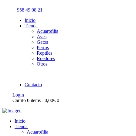
958 49 08 21
Inicio
Tienda
Acuarofilia
Aves
Gatos
Perros
Reptiles
Roedores
Otros
Contacto
Login
Carrito
0 items
-
0,00€
0
Inicio
Tienda
Acuarofilia