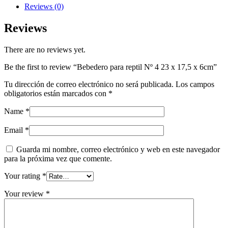
23
Reviews (0)
x
17,5
Reviews
x
6cm
There are no reviews yet.
quantity
Be the first to review “Bebedero para reptil Nº 4 23 x 17,5 x 6cm”
Tu dirección de correo electrónico no será publicada.
Los campos
obligatorios están marcados con
*
Name
*
Email
*
Guarda mi nombre, correo electrónico y web en este navegador
para la próxima vez que comente.
Your rating
*
Your review
*