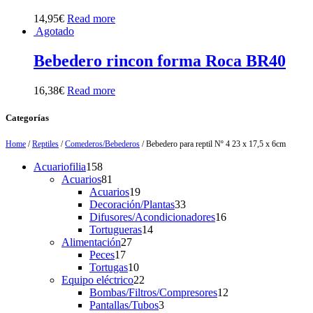
14,95
€
Read more
Agotado
Bebedero rincon forma Roca BR40
16,38
€
Read more
Categorías
Home
/
Reptiles
/
Comederos/Bebederos
/ Bebedero para reptil Nº 4 23 x 17,5 x 6cm
158
Acuariofilia
158
products
81
Acuarios
81
products
19
Acuarios
19
products
33
Decoración/Plantas
33
products
16
Difusores/Acondicionadores
16
14
products
Tortugueras
14
27
products
Alimentación
27
17
products
Peces
17
products
10
Tortugas
10
products
22
Equipo eléctrico
22
products
12
Bombas/Filtros/Compresores
12
3
products
Pantallas/Tubos
3