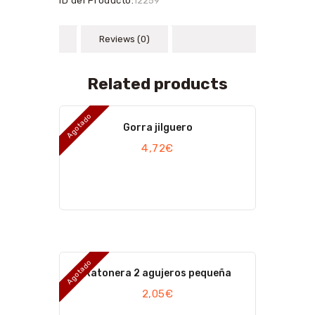
ID del Producto:
12259
Reviews (0)
Related products
Agotado
Gorra jilguero
4,72
€
Agotado
Ratonera 2 agujeros pequeña
2,05
€