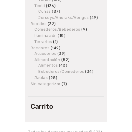
products
Textil
136
136
Cunas
87
products
87
products
Jerseys/Anoraks/Abrigos
49
49
products
Reptiles
32
32
Comederos/Bebederos
products
9
9
products
Iluminación
18
18
products
Terrarios
1
1
product
Roedores
149
149
Accesorios
products
39
39
products
Alimentación
82
82
Alimentos
48
48
products
products
Bebederos/Comederos
34
34
products
Jaulas
28
28
products
Sin categorizar
7
7
products
Carrito