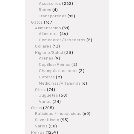
Accesorios
products
262
262
products
Redes
4
4
products
Transportines
12
12
products
Gatos
167
167
Alimentacion
products
51
51
Alimentos
46
46
products
products
Comederos/Bebederos
5
5
products
Collares
13
13
products
Higiene/Salud
28
28
Arenas
9
9
products
products
Cepillos/Peines
2
2
products
Champús/Lociones
3
3
products
Gateras
8
8
products
Medicinas/Vitaminas
6
6
products
Otros
74
74
Juguetes
products
50
50
products
Varios
24
24
products
Otros
205
205
Raticidas / Insecticidas
products
60
60
products
Silvestrismo
95
95
products
Varios
50
50
products
Perros
1259
1259