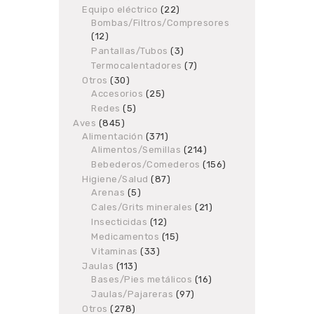
products
Equipo eléctrico
22
22
Bombas/Filtros/Compresores
products
12
12
products
Pantallas/Tubos
3
3
products
Termocalentadores
7
7
products
Otros
30
30
Accesorios
products
25
25
products
Redes
5
5
products
Aves
845
845
Alimentación
products
371
371
Alimentos/Semillas
products
214
214
products
Bebederos/Comederos
156
156
products
Higiene/Salud
87
87
Arenas
5
5
products
products
Cales/Grits minerales
21
21
products
Insecticidas
12
12
products
Medicamentos
15
15
products
Vitaminas
33
33
products
Jaulas
113
113
Bases/Pies metálicos
products
16
16
products
Jaulas/Pajareras
97
97
products
Otros
278
278