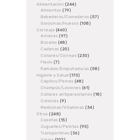
Alimentación
products
244
244
Alimentos
79
79
products
products
Bebederos/Comederos
57
57
products
Golosinas/Huesos
108
108
products
Correaje
460
460
Arneses
97
products
97
products
Bozales
48
48
products
Cadenas
20
20
products
Collares/Correas
230
230
products
Flexis
7
7
products
Ramales/Empuñaduras
58
58
products
Higiene y Salud
170
170
Cepillos/Peines
48
products
48
products
Champús/Lociones
61
61
products
Collares antiparasitarios
18
18
products
Colonias
9
9
products
Medicinas/Vitaminas
34
34
products
Otros
248
248
Casetas
products
15
15
products
Juguetes/Pelotas
95
95
products
Transportines
36
36
products
Varios
102
102