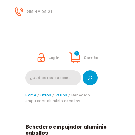
958 49 08 21
Inicio
Tienda
0
Login
Carrito
Buscar
Home
/
Otros
/
Varios
/ Bebedero
empujador aluminio caballos
Bebedero empujador aluminio
caballos