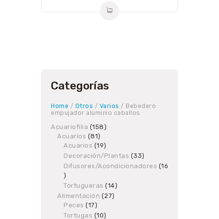
Categorías
Home
/
Otros
/
Varios
/ Bebedero
empujador aluminio caballos
Acuariofilia
158
158
Acuarios
81
81
products
Acuarios
19
products
19
products
Decoración/Plantas
33
33
products
Difusores/Acondicionadores
16
16
products
Tortugueras
14
14
products
Alimentación
27
27
Peces
17
17
products
products
Tortugas
10
10