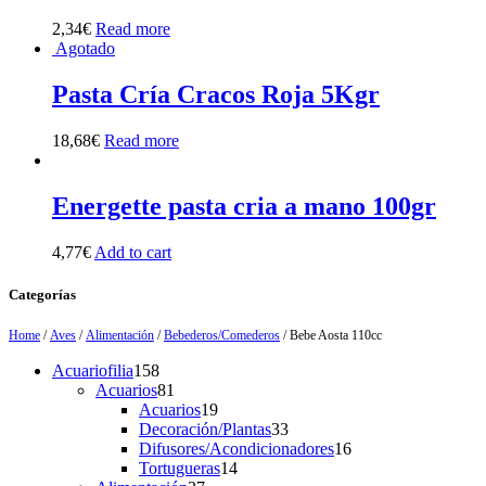
2,34
€
Read more
Agotado
Pasta Cría Cracos Roja 5Kgr
18,68
€
Read more
Energette pasta cria a mano 100gr
4,77
€
Add to cart
Categorías
Home
/
Aves
/
Alimentación
/
Bebederos/Comederos
/ Bebe Aosta 110cc
158
Acuariofilia
158
products
81
Acuarios
81
products
19
Acuarios
19
products
33
Decoración/Plantas
33
products
16
Difusores/Acondicionadores
16
14
products
Tortugueras
14