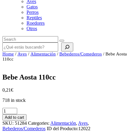
Aves
Gatos
Perros
Reptiles
Roedores
Otros
Buscar
Home
/
Aves
/
Alimentación
/
Bebederos/Comederos
/ Bebe Aosta
110cc
Bebe Aosta 110cc
0,21
€
718 in stock
Bebe
Aosta
Add to cart
110cc
SKU:
51284
Categories:
Alimentación
,
Aves
,
quantity
Bebederos/Comederos
ID del Producto:
12022