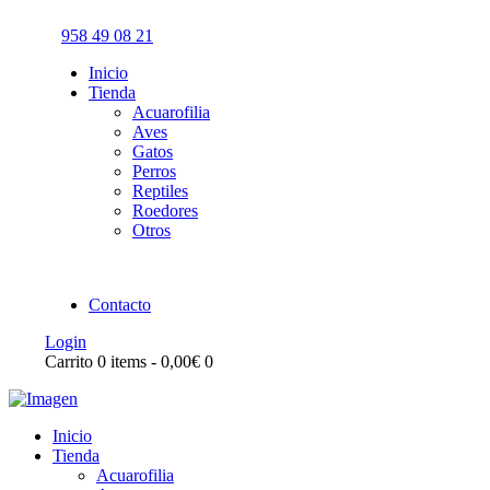
958 49 08 21
Inicio
Tienda
Acuarofilia
Aves
Gatos
Perros
Reptiles
Roedores
Otros
Contacto
Login
Carrito
0 items
-
0,00€
0
Inicio
Tienda
Acuarofilia