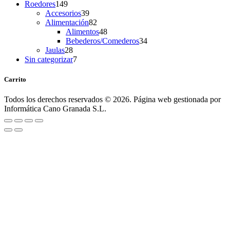
149
product
Roedores
149
products
39
Accesorios
39
products
82
Alimentación
82
products
48
Alimentos
48
products
34
Bebederos/Comederos
34
28
products
Jaulas
28
products
7
Sin categorizar
7
products
Carrito
Todos los derechos reservados © 2026. Página web gestionada por
Informática Cano Granada S.L.