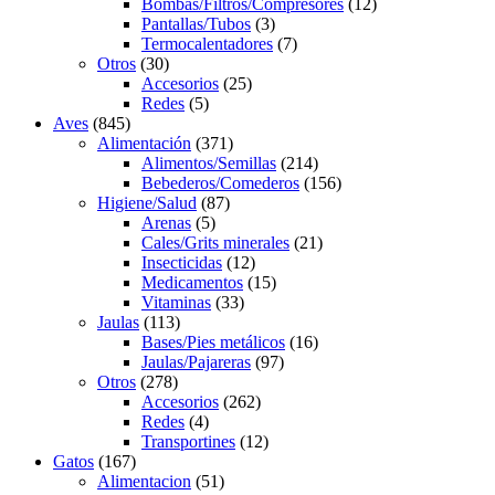
products
12
Bombas/Filtros/Compresores
12
3
products
Pantallas/Tubos
3
products
7
Termocalentadores
7
30
products
Otros
30
products
25
Accesorios
25
5
products
Redes
5
845
products
Aves
845
products
371
Alimentación
371
products
214
Alimentos/Semillas
214
products
156
Bebederos/Comederos
156
87
products
Higiene/Salud
87
5
products
Arenas
5
products
21
Cales/Grits minerales
21
12
products
Insecticidas
12
products
15
Medicamentos
15
33
products
Vitaminas
33
113
products
Jaulas
113
products
16
Bases/Pies metálicos
16
97
products
Jaulas/Pajareras
97
278
products
Otros
278
products
262
Accesorios
262
4
products
Redes
4
products
12
Transportines
12
167
products
Gatos
167
products
51
Alimentacion
51