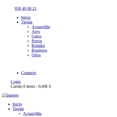
958 49 08 21
Inicio
Tienda
Acuarofilia
Aves
Gatos
Perros
Reptiles
Roedores
Otros
Contacto
Login
Carrito
0 items
-
0,00€
0
Inicio
Tienda
Acuarofilia