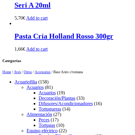
Seri A 20ml
5,70
€
Add to cart
Pasta Cría Holland Rosso 300gr
1,66
€
Add to cart
Categorías
Home
/
Aves
/
Otros
/
Accesorios
/ Base Aries c/ventana
158
Acuariofilia
158
products
81
Acuarios
81
products
19
Acuarios
19
products
33
Decoración/Plantas
33
products
16
Difusores/Acondicionadores
16
14
products
Tortugueras
14
27
products
Alimentación
27
17
products
Peces
17
products
10
Tortugas
10
products
22
Equipo eléctrico
22