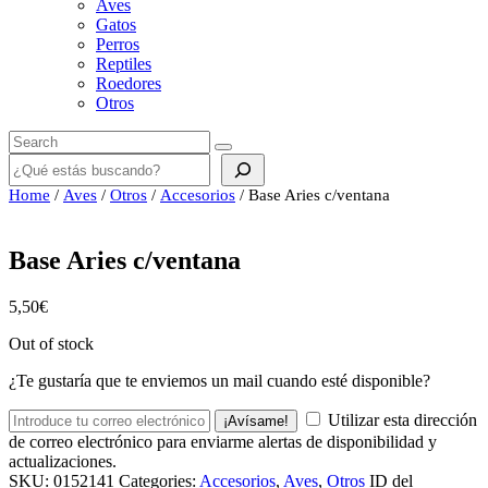
Aves
Gatos
Perros
Reptiles
Roedores
Otros
Buscar
Home
/
Aves
/
Otros
/
Accesorios
/ Base Aries c/ventana
Base Aries c/ventana
5,50
€
Out of stock
¿Te gustaría que te enviemos un mail cuando esté disponible?
Utilizar esta dirección
¡Avísame!
de correo electrónico para enviarme alertas de disponibilidad y
actualizaciones.
SKU:
0152141
Categories:
Accesorios
,
Aves
,
Otros
ID del