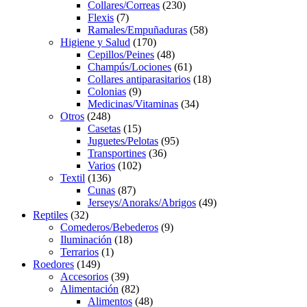
products
230
Collares/Correas
230
7
products
Flexis
7
products
58
Ramales/Empuñaduras
58
170
products
Higiene y Salud
170
products
48
Cepillos/Peines
48
products
61
Champús/Lociones
61
products
18
Collares antiparasitarios
18
9
products
Colonias
9
products
34
Medicinas/Vitaminas
34
248
products
Otros
248
products
15
Casetas
15
products
95
Juguetes/Pelotas
95
36
products
Transportines
36
102
products
Varios
102
136
products
Textil
136
products
87
Cunas
87
products
49
Jerseys/Anoraks/Abrigos
49
32
products
Reptiles
32
products
9
Comederos/Bebederos
9
18
products
Iluminación
18
1
products
Terrarios
1
149
product
Roedores
149
products
39
Accesorios
39
products
82
Alimentación
82
products
48
Alimentos
48