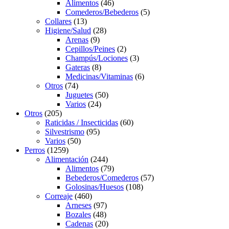
products
46
Alimentos
46
products
5
Comederos/Bebederos
5
13
products
Collares
13
products
28
Higiene/Salud
28
9
products
Arenas
9
products
2
Cepillos/Peines
2
products
3
Champús/Lociones
3
8
products
Gateras
8
products
6
Medicinas/Vitaminas
6
74
products
Otros
74
products
50
Juguetes
50
24
products
Varios
24
205
products
Otros
205
products
60
Raticidas / Insecticidas
60
95
products
Silvestrismo
95
50
products
Varios
50
1259
products
Perros
1259
products
244
Alimentación
244
products
79
Alimentos
79
products
57
Bebederos/Comederos
57
108
products
Golosinas/Huesos
108
460
products
Correaje
460
products
97
Arneses
97
48
products
Bozales
48
products
20
Cadenas
20