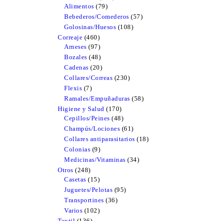
Alimentos
79
79
products
products
Bebederos/Comederos
57
57
products
Golosinas/Huesos
108
108
products
Correaje
460
460
Arneses
97
products
97
products
Bozales
48
48
products
Cadenas
20
20
products
Collares/Correas
230
230
products
Flexis
7
7
products
Ramales/Empuñaduras
58
58
products
Higiene y Salud
170
170
Cepillos/Peines
48
products
48
products
Champús/Lociones
61
61
products
Collares antiparasitarios
18
18
products
Colonias
9
9
products
Medicinas/Vitaminas
34
34
products
Otros
248
248
Casetas
products
15
15
products
Juguetes/Pelotas
95
95
products
Transportines
36
36
products
Varios
102
102
products
Textil
136
136