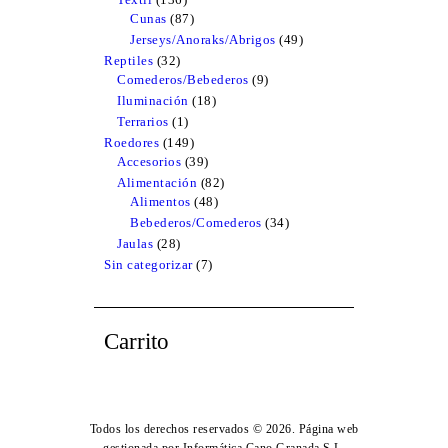
Cunas
87
products
87
products
Jerseys/Anoraks/Abrigos
49
49
products
Reptiles
32
32
Comederos/Bebederos
products
9
9
products
Iluminación
18
18
products
Terrarios
1
1
product
Roedores
149
149
Accesorios
39
products
39
products
Alimentación
82
82
Alimentos
48
48
products
products
Bebederos/Comederos
34
34
products
Jaulas
28
28
products
Sin categorizar
7
7
products
Carrito
Todos los derechos reservados © 2026. Página web
gestionada por Informática Cano Granada S.L.