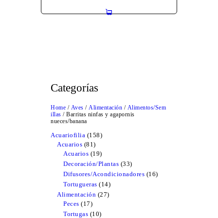
Categorías
Home
/
Aves
/
Alimentación
/
Alimentos/Sem
illas
/ Barritas ninfas y agapornis
nueces/banana
Acuariofilia
158
158
Acuarios
81
81
products
Acuarios
19
products
19
products
Decoración/Plantas
33
33
products
Difusores/Acondicionadores
16
16
products
Tortugueras
14
14
products
Alimentación
27
27
Peces
17
17
products
products
Tortugas
10
10