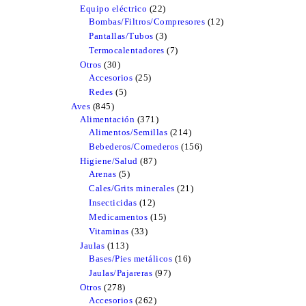
products
Equipo eléctrico
22
22
Bombas/Filtros/Compresores
products
12
12
products
Pantallas/Tubos
3
3
products
Termocalentadores
7
7
products
Otros
30
30
Accesorios
products
25
25
products
Redes
5
5
products
Aves
845
845
Alimentación
products
371
371
Alimentos/Semillas
products
214
214
products
Bebederos/Comederos
156
156
products
Higiene/Salud
87
87
Arenas
5
5
products
products
Cales/Grits minerales
21
21
products
Insecticidas
12
12
products
Medicamentos
15
15
products
Vitaminas
33
33
products
Jaulas
113
113
Bases/Pies metálicos
products
16
16
products
Jaulas/Pajareras
97
97
products
Otros
278
278
Accesorios
products
262
262