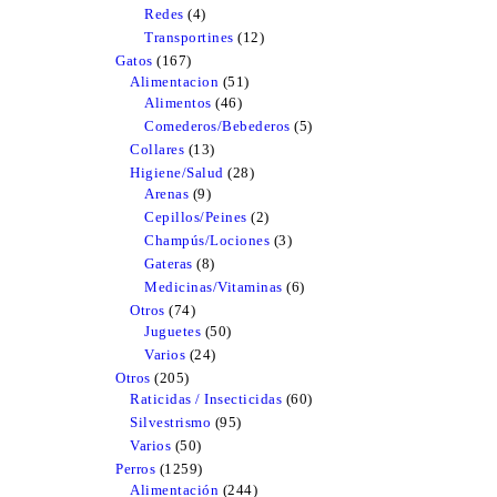
products
Redes
4
4
products
Transportines
12
12
products
Gatos
167
167
Alimentacion
products
51
51
Alimentos
46
46
products
products
Comederos/Bebederos
5
5
products
Collares
13
13
products
Higiene/Salud
28
28
Arenas
9
9
products
products
Cepillos/Peines
2
2
products
Champús/Lociones
3
3
products
Gateras
8
8
products
Medicinas/Vitaminas
6
6
products
Otros
74
74
Juguetes
products
50
50
products
Varios
24
24
products
Otros
205
205
Raticidas / Insecticidas
products
60
60
products
Silvestrismo
95
95
products
Varios
50
50
products
Perros
1259
1259
Alimentación
products
244
244