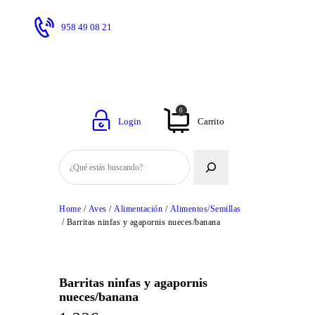
958 49 08 21
Inicio
Tienda
0
Login
Carrito
Buscar
Home
/
Aves
/
Alimentación
/
Alimentos/Semillas
/ Barritas ninfas y agapornis nueces/banana
Barritas ninfas y agapornis
nueces/banana