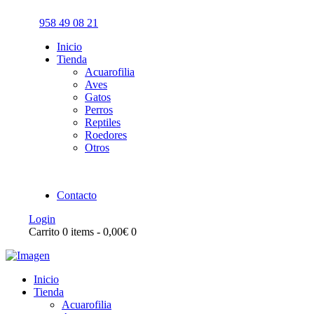
958 49 08 21
Inicio
Tienda
Acuarofilia
Aves
Gatos
Perros
Reptiles
Roedores
Otros
Contacto
Login
Carrito
0 items
-
0,00€
0
Inicio
Tienda
Acuarofilia