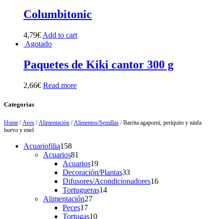
Columbitonic
4,79
€
Add to cart
Agotado
Paquetes de Kiki cantor 300 g
2,66
€
Read more
Categorías
Home
/
Aves
/
Alimentación
/
Alimentos/Semillas
/ Barrita agaporni, periquito y ninfa
huevo y miel
158
Acuariofilia
158
products
81
Acuarios
81
products
19
Acuarios
19
products
33
Decoración/Plantas
33
products
16
Difusores/Acondicionadores
16
14
products
Tortugueras
14
27
products
Alimentación
27
17
products
Peces
17
products
10
Tortugas
10