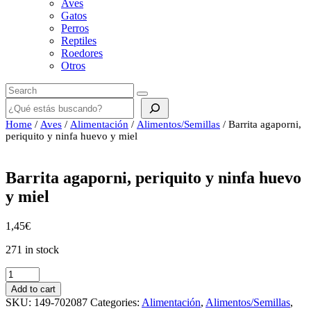
Aves
Gatos
Perros
Reptiles
Roedores
Otros
Buscar
Home
/
Aves
/
Alimentación
/
Alimentos/Semillas
/ Barrita agaporni,
periquito y ninfa huevo y miel
Barrita agaporni, periquito y ninfa huevo
y miel
1,45
€
271 in stock
Barrita
agaporni,
Add to cart
periquito
SKU:
149-702087
Categories:
Alimentación
,
Alimentos/Semillas
,
y