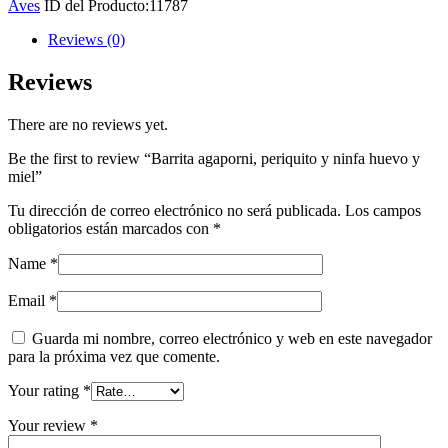
Aves
ID del Producto:
11787
ninfa
huevo
Reviews (0)
y
miel
Reviews
quantity
There are no reviews yet.
Be the first to review “Barrita agaporni, periquito y ninfa huevo y
miel”
Tu dirección de correo electrónico no será publicada.
Los campos
obligatorios están marcados con
*
Name
*
Email
*
Guarda mi nombre, correo electrónico y web en este navegador
para la próxima vez que comente.
Your rating
*
Your review
*