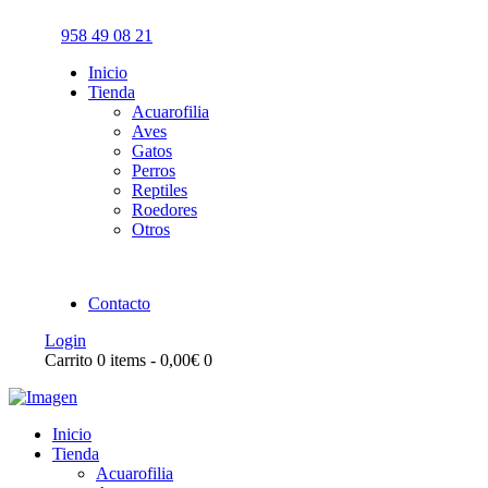
958 49 08 21
Inicio
Tienda
Acuarofilia
Aves
Gatos
Perros
Reptiles
Roedores
Otros
Contacto
Login
Carrito
0 items
-
0,00€
0
Inicio
Tienda
Acuarofilia