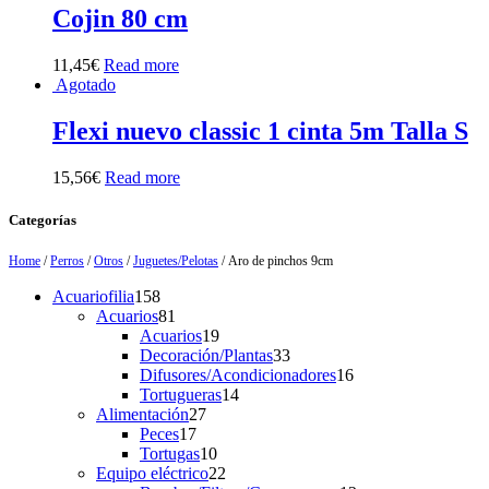
Cojin 80 cm
11,45
€
Read more
Agotado
Flexi nuevo classic 1 cinta 5m Talla S
15,56
€
Read more
Categorías
Home
/
Perros
/
Otros
/
Juguetes/Pelotas
/ Aro de pinchos 9cm
158
Acuariofilia
158
products
81
Acuarios
81
products
19
Acuarios
19
products
33
Decoración/Plantas
33
products
16
Difusores/Acondicionadores
16
14
products
Tortugueras
14
27
products
Alimentación
27
17
products
Peces
17
products
10
Tortugas
10
products
22
Equipo eléctrico
22