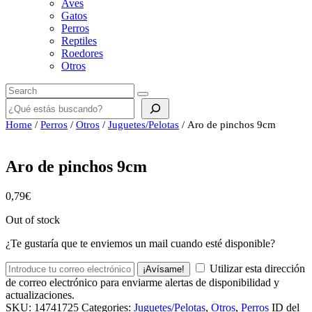
Aves
Gatos
Perros
Reptiles
Roedores
Otros
Buscar
Home
/
Perros
/
Otros
/
Juguetes/Pelotas
/ Aro de pinchos 9cm
Aro de pinchos 9cm
0,79
€
Out of stock
¿Te gustaría que te enviemos un mail cuando esté disponible?
Utilizar esta dirección
¡Avísame!
de correo electrónico para enviarme alertas de disponibilidad y
actualizaciones.
SKU:
14741725
Categories:
Juguetes/Pelotas
,
Otros
,
Perros
ID del