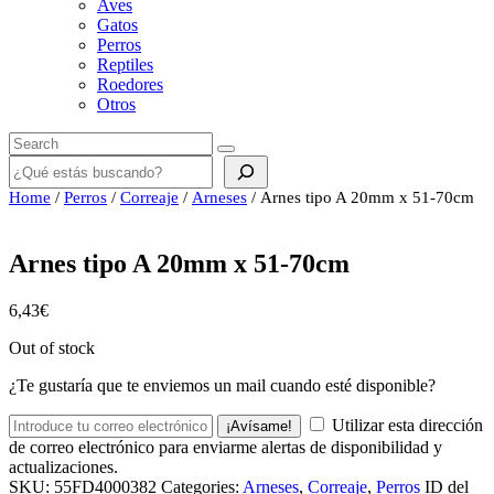
Aves
Gatos
Perros
Reptiles
Roedores
Otros
Buscar
Home
/
Perros
/
Correaje
/
Arneses
/ Arnes tipo A 20mm x 51-70cm
Arnes tipo A 20mm x 51-70cm
6,43
€
Out of stock
¿Te gustaría que te enviemos un mail cuando esté disponible?
Utilizar esta dirección
¡Avísame!
de correo electrónico para enviarme alertas de disponibilidad y
actualizaciones.
SKU:
55FD4000382
Categories:
Arneses
,
Correaje
,
Perros
ID del