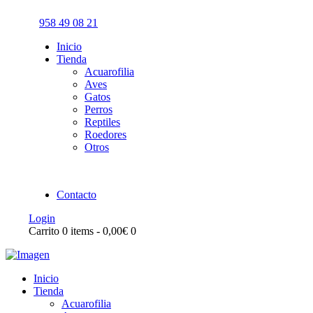
958 49 08 21
Inicio
Tienda
Acuarofilia
Aves
Gatos
Perros
Reptiles
Roedores
Otros
Contacto
Login
Carrito
0 items
-
0,00€
0
Inicio
Tienda
Acuarofilia