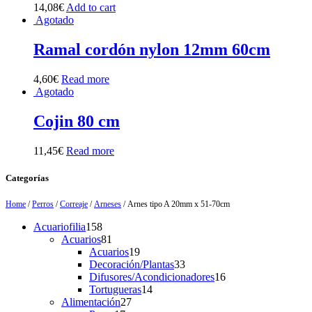
14,08
€
Add to cart
Agotado
Ramal cordón nylon 12mm 60cm
4,60
€
Read more
Agotado
Cojin 80 cm
11,45
€
Read more
Categorías
Home
/
Perros
/
Correaje
/
Arneses
/ Arnes tipo A 20mm x 51-70cm
158
Acuariofilia
158
products
81
Acuarios
81
products
19
Acuarios
19
products
33
Decoración/Plantas
33
products
16
Difusores/Acondicionadores
16
14
products
Tortugueras
14
27
products
Alimentación
27