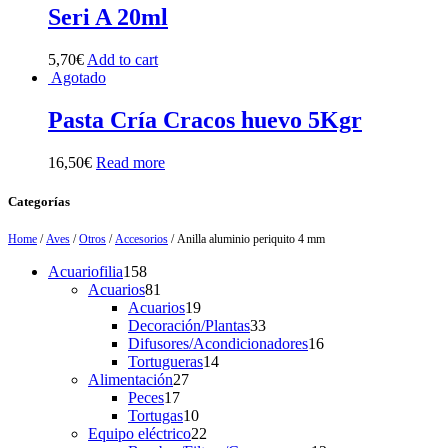
Seri A 20ml
5,70
€
Add to cart
Agotado
Pasta Cría Cracos huevo 5Kgr
16,50
€
Read more
Categorías
Home
/
Aves
/
Otros
/
Accesorios
/ Anilla aluminio periquito 4 mm
158
Acuariofilia
158
products
81
Acuarios
81
products
19
Acuarios
19
products
33
Decoración/Plantas
33
products
16
Difusores/Acondicionadores
16
14
products
Tortugueras
14
27
products
Alimentación
27
17
products
Peces
17
products
10
Tortugas
10
products
22
Equipo eléctrico
22