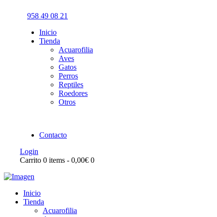
958 49 08 21
Inicio
Tienda
Acuarofilia
Aves
Gatos
Perros
Reptiles
Roedores
Otros
Contacto
Login
Carrito
0 items
-
0,00€
0
Inicio
Tienda
Acuarofilia