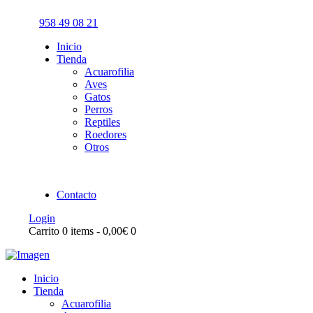
958 49 08 21
Inicio
Tienda
Acuarofilia
Aves
Gatos
Perros
Reptiles
Roedores
Otros
Contacto
Login
Carrito
0 items
-
0,00€
0
Inicio
Tienda
Acuarofilia