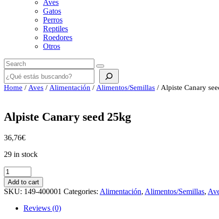
Aves
Gatos
Perros
Reptiles
Roedores
Otros
Buscar
Home
/
Aves
/
Alimentación
/
Alimentos/Semillas
/ Alpiste Canary se
Alpiste Canary seed 25kg
36,76
€
29 in stock
Alpiste
Canary
Add to cart
seed
SKU:
149-400001
Categories:
Alimentación
,
Alimentos/Semillas
,
Av
25kg
quantity
Reviews (0)