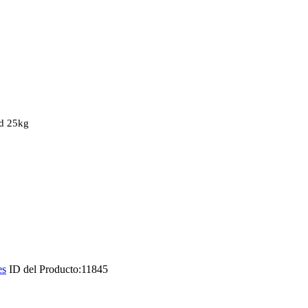
ed 25kg
es
ID del Producto:
11845