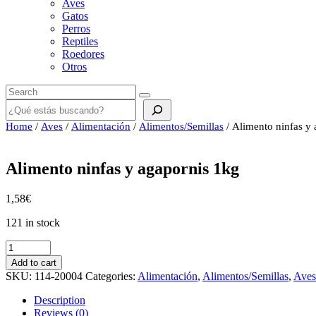
Aves
Gatos
Perros
Reptiles
Roedores
Otros
Buscar
Home
/
Aves
/
Alimentación
/
Alimentos/Semillas
/ Alimento ninfas y
Alimento ninfas y agapornis 1kg
1,58
€
121 in stock
Alimento
ninfas
Add to cart
y
SKU:
114-20004
Categories:
Alimentación
,
Alimentos/Semillas
,
Aves
agapornis
1kg
Description
quantity
Reviews (0)