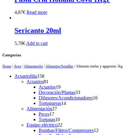
4,87
€
Read more
Sericanto 20ml
5,78
€
Add to cart
Categorías
Home
/
Aves
/
Alimentación
/
Alimentos/Semillas
/ Alimento ninfas y agapornis 1kg
158
Acuariofilia
158
products
81
Acuarios
81
products
19
Acuarios
19
products
33
Decoración/Plantas
33
products
16
Difusores/Acondicionadores
16
14
products
Tortugueras
14
27
products
Alimentación
27
17
products
Peces
17
products
10
Tortugas
10
products
22
Equipo eléctrico
22
products
12
Bombas/Filtros/Compresores
12