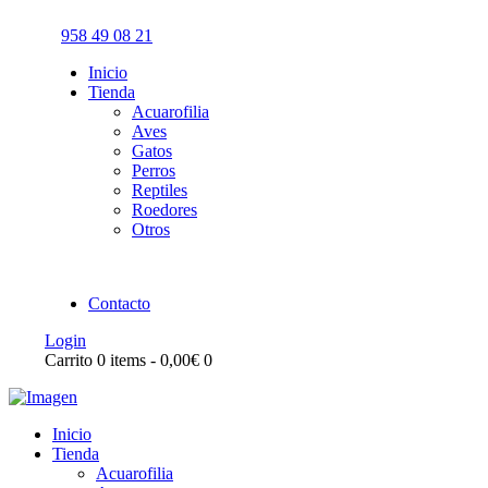
958 49 08 21
Inicio
Tienda
Acuarofilia
Aves
Gatos
Perros
Reptiles
Roedores
Otros
Contacto
Login
Carrito
0 items
-
0,00€
0
Inicio
Tienda
Acuarofilia