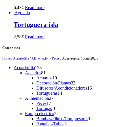
6,43
€
Read more
Agotado
Tortuguera isla
2,58
€
Read more
Categorías
Home
/
Acuariofilia
/
Alimentación
/
Peces
/ Agua tropical 100ml 20grs
158
Acuariofilia
158
products
81
Acuarios
81
products
19
Acuarios
19
products
33
Decoración/Plantas
33
products
16
Difusores/Acondicionadores
16
14
products
Tortugueras
14
27
products
Alimentación
27
17
products
Peces
17
products
10
Tortugas
10
products
22
Equipo eléctrico
22
products
12
Bombas/Filtros/Compresores
12
3
products
Pantallas/Tubos
3