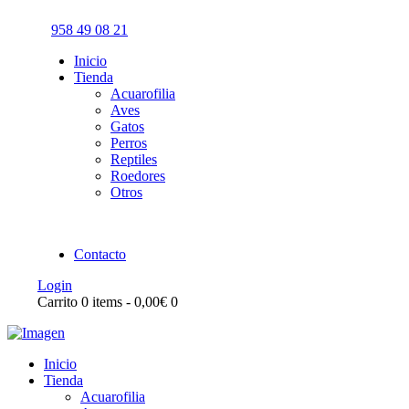
958 49 08 21
Inicio
Tienda
Acuarofilia
Aves
Gatos
Perros
Reptiles
Roedores
Otros
Contacto
Login
Carrito
0 items
-
0,00€
0
Inicio
Tienda
Acuarofilia