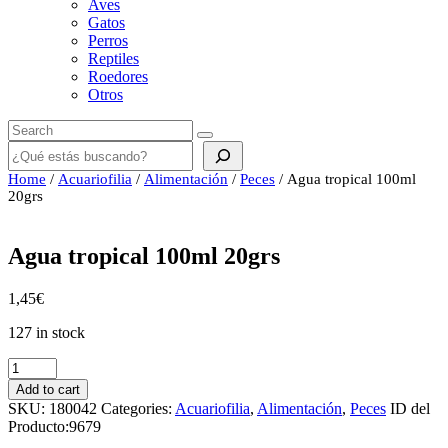
Aves
Gatos
Perros
Reptiles
Roedores
Otros
Buscar
Home
/
Acuariofilia
/
Alimentación
/
Peces
/ Agua tropical 100ml
20grs
Agua tropical 100ml 20grs
1,45
€
127 in stock
Agua
tropical
Add to cart
100ml
SKU:
180042
Categories:
Acuariofilia
,
Alimentación
,
Peces
ID del
20grs
Producto:
9679
quantity