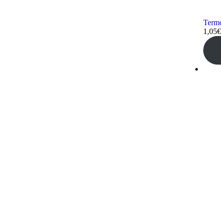
Termó
1,05
€