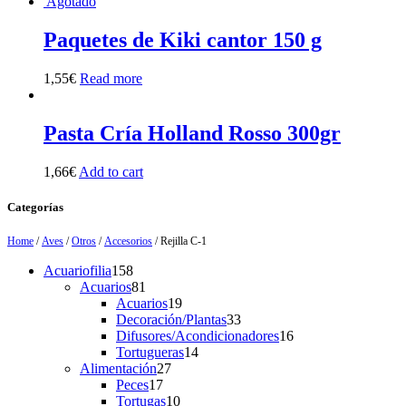
Agotado
Paquetes de Kiki cantor 150 g
1,55
€
Read more
Pasta Cría Holland Rosso 300gr
1,66
€
Add to cart
Categorías
Home
/
Aves
/
Otros
/
Accesorios
/ Rejilla C-1
158
Acuariofilia
158
products
81
Acuarios
81
products
19
Acuarios
19
products
33
Decoración/Plantas
33
products
16
Difusores/Acondicionadores
16
14
products
Tortugueras
14
27
products
Alimentación
27
17
products
Peces
17
products
10
Tortugas
10