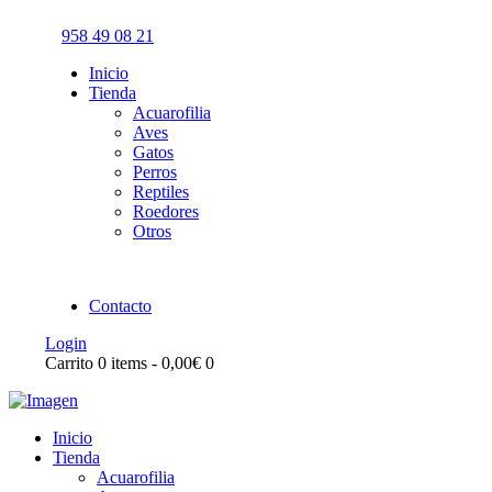
958 49 08 21
Inicio
Tienda
Acuarofilia
Aves
Gatos
Perros
Reptiles
Roedores
Otros
Contacto
Login
Carrito
0 items
-
0,00€
0
Inicio
Tienda
Acuarofilia