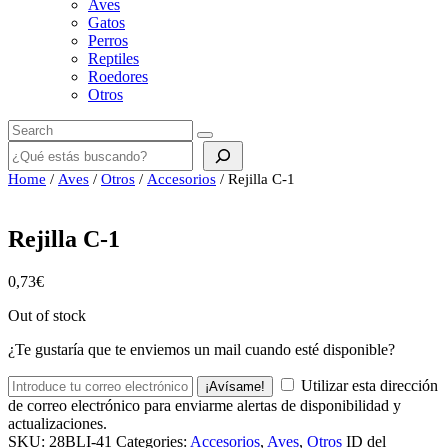
Aves
Gatos
Perros
Reptiles
Roedores
Otros
Buscar
Home
/
Aves
/
Otros
/
Accesorios
/ Rejilla C-1
Rejilla C-1
0,73
€
Out of stock
¿Te gustaría que te enviemos un mail cuando esté disponible?
Utilizar esta dirección
¡Avísame!
de correo electrónico para enviarme alertas de disponibilidad y
actualizaciones.
SKU:
28BLI-41
Categories:
Accesorios
,
Aves
,
Otros
ID del