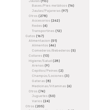
products
Jaulas
113
113
Bases/Pies metálicos
products
16
16
products
Jaulas/Pajareras
97
97
products
Otros
278
278
Accesorios
products
262
262
products
Redes
4
4
products
Transportines
12
12
products
Gatos
167
167
Alimentacion
products
51
51
Alimentos
46
46
products
products
Comederos/Bebederos
5
5
products
Collares
13
13
products
Higiene/Salud
28
28
Arenas
9
9
products
products
Cepillos/Peines
2
2
products
Champús/Lociones
3
3
products
Gateras
8
8
products
Medicinas/Vitaminas
6
6
products
Otros
74
74
Juguetes
products
50
50
products
Varios
24
24
products
Otros
205
205