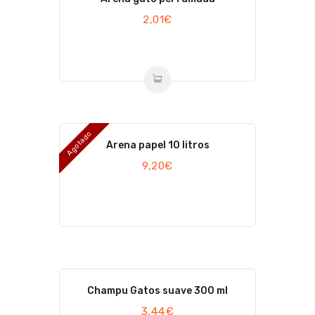
2,01
€
Agotado
Arena papel 10 litros
9,20
€
Champu Gatos suave 300 ml
3,44
€