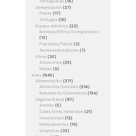
products
Tortugueras
14
14
products
Alimentación
27
27
Peces
17
17
products
products
Tortugas
10
10
products
Equipo eléctrico
22
22
Bombas/Filtros/Compresores
products
12
12
products
Pantallas/Tubos
3
3
products
Termocalentadores
7
7
products
Otros
30
30
Accesorios
products
25
25
products
Redes
5
5
products
Aves
845
845
Alimentación
products
371
371
Alimentos/Semillas
products
214
214
products
Bebederos/Comederos
156
156
products
Higiene/Salud
87
87
Arenas
5
5
products
products
Cales/Grits minerales
21
21
products
Insecticidas
12
12
products
Medicamentos
15
15
products
Vitaminas
33
33