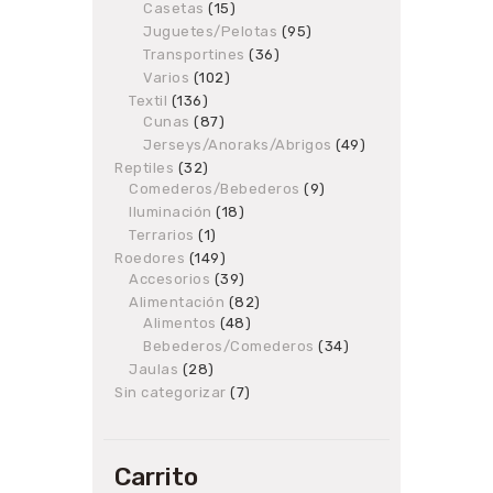
Casetas
products
15
15
products
Juguetes/Pelotas
95
95
products
Transportines
36
36
products
Varios
102
102
products
Textil
136
136
Cunas
87
products
87
products
Jerseys/Anoraks/Abrigos
49
49
products
Reptiles
32
32
Comederos/Bebederos
products
9
9
products
Iluminación
18
18
products
Terrarios
1
1
product
Roedores
149
149
Accesorios
products
39
39
products
Alimentación
82
82
Alimentos
48
48
products
products
Bebederos/Comederos
34
34
products
Jaulas
28
28
products
Sin categorizar
7
7
products
Carrito