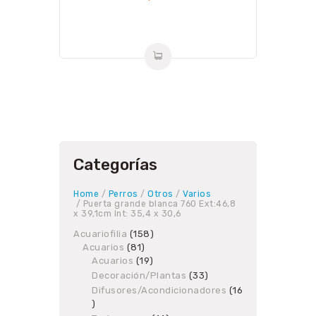
Categorías
Home
/
Perros
/
Otros
/
Varios
/ Puerta grande blanca 760 Ext:46,8
x 39,1cm Int: 35,4 x 30,6
Acuariofilia
158
158
Acuarios
81
81
products
Acuarios
19
products
19
products
Decoración/Plantas
33
33
products
Difusores/Acondicionadores
16
16