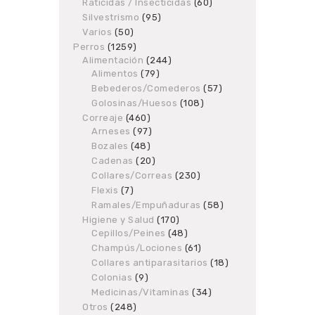
Raticidas / Insecticidas
products
60
60
products
Silvestrismo
95
95
products
Varios
50
50
products
Perros
1259
1259
Alimentación
products
244
244
Alimentos
79
79
products
products
Bebederos/Comederos
57
57
products
Golosinas/Huesos
108
108
products
Correaje
460
460
Arneses
97
products
97
products
Bozales
48
48
products
Cadenas
20
20
products
Collares/Correas
230
230
products
Flexis
7
7
products
Ramales/Empuñaduras
58
58
products
Higiene y Salud
170
170
Cepillos/Peines
48
products
48
products
Champús/Lociones
61
61
products
Collares antiparasitarios
18
18
products
Colonias
9
9
products
Medicinas/Vitaminas
34
34
products
Otros
248
248