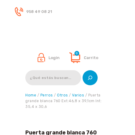
958 49 08 21
Inicio
Tienda
0
Login
Carrito
Buscar
Home
/
Perros
/
Otros
/
Varios
/ Puerta
grande blanca 760 Ext:46,8 x 39,1cm Int:
35,4 x 30,6
Puerta grande blanca 760