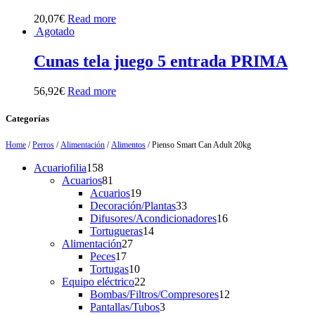
20,07
€
Read more
Agotado
Cunas tela juego 5 entrada PRIMA
56,92
€
Read more
Categorías
Home
/
Perros
/
Alimentación
/
Alimentos
/ Pienso Smart Can Adult 20kg
158
Acuariofilia
158
products
81
Acuarios
81
products
19
Acuarios
19
products
33
Decoración/Plantas
33
products
16
Difusores/Acondicionadores
16
14
products
Tortugueras
14
27
products
Alimentación
27
17
products
Peces
17
products
10
Tortugas
10
products
22
Equipo eléctrico
22
products
12
Bombas/Filtros/Compresores
12
3
products
Pantallas/Tubos
3