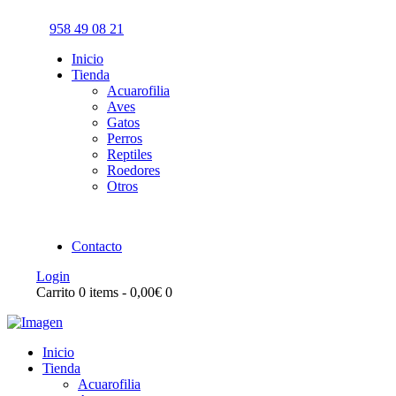
958 49 08 21
Inicio
Tienda
Acuarofilia
Aves
Gatos
Perros
Reptiles
Roedores
Otros
Contacto
Login
Carrito
0 items
-
0,00€
0
Inicio
Tienda
Acuarofilia