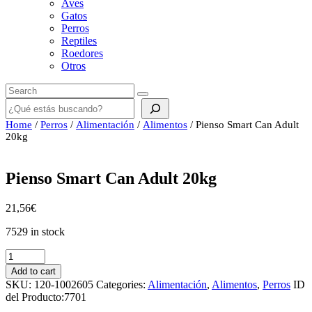
Aves
Gatos
Perros
Reptiles
Roedores
Otros
Buscar
Home
/
Perros
/
Alimentación
/
Alimentos
/ Pienso Smart Can Adult
20kg
Pienso Smart Can Adult 20kg
21,56
€
7529 in stock
Pienso
Smart
Add to cart
Can
SKU:
120-1002605
Categories:
Alimentación
,
Alimentos
,
Perros
ID
Adult
del Producto:
7701
20kg