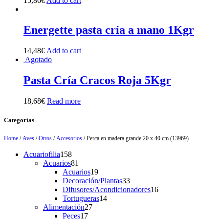
15,86
€
Add to cart
Energette pasta cría a mano 1Kgr
14,48
€
Add to cart
Agotado
Pasta Cría Cracos Roja 5Kgr
18,68
€
Read more
Categorías
Home
/
Aves
/
Otros
/
Accesorios
/ Perca en madera grande 20 x 40 cm (13969)
158
Acuariofilia
158
products
81
Acuarios
81
products
19
Acuarios
19
products
33
Decoración/Plantas
33
products
16
Difusores/Acondicionadores
16
14
products
Tortugueras
14
27
products
Alimentación
27
17
products
Peces
17