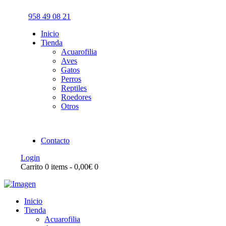
958 49 08 21
Inicio
Tienda
Acuarofilia
Aves
Gatos
Perros
Reptiles
Roedores
Otros
Contacto
Login
Carrito
0 items
-
0,00€
0
Inicio
Tienda
Acuarofilia