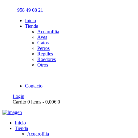
958 49 08 21
Inicio
Tienda
Acuarofilia
Aves
Gatos
Perros
Reptiles
Roedores
Otros
Contacto
Login
Carrito
0 items
-
0,00€
0
Inicio
Tienda
Acuarofilia