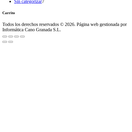
products
7
Sin categorizar
7
products
Carrito
Todos los derechos reservados © 2026. Página web gestionada por
Informática Cano Granada S.L.