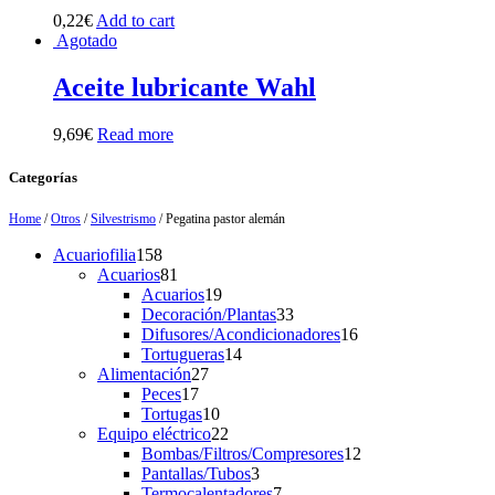
0,22
€
Add to cart
Agotado
Aceite lubricante Wahl
9,69
€
Read more
Categorías
Home
/
Otros
/
Silvestrismo
/ Pegatina pastor alemán
158
Acuariofilia
158
products
81
Acuarios
81
products
19
Acuarios
19
products
33
Decoración/Plantas
33
products
16
Difusores/Acondicionadores
16
14
products
Tortugueras
14
27
products
Alimentación
27
17
products
Peces
17
products
10
Tortugas
10
products
22
Equipo eléctrico
22
products
12
Bombas/Filtros/Compresores
12
3
products
Pantallas/Tubos
3
products
7
Termocalentadores
7