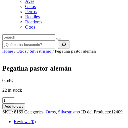
Aves
Gatos
Perros
Reptiles
Roedores
Otros
Buscar
Home
/
Otros
/
Silvestrismo
/ Pegatina pastor alemán
Pegatina pastor alemán
0,54
€
22 in stock
Pegatina
pastor
Add to cart
alemán
SKU:
8169
Categories:
Otros
,
Silvestrismo
ID del Producto:
12409
quantity
Reviews (0)