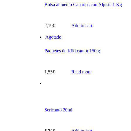
Bolsa alimento Canarios con Alpiste 1 Kg
2,19
€
Add to cart
Agotado
s
Paquetes de Kiki cantor 150 g
1,55
€
Read more
ts
Sericanto 20ml
5,78
€
Add to cart