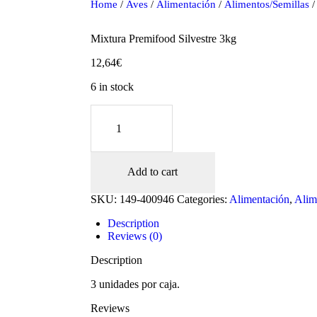
Home
/
Aves
/
Alimentación
/
Alimentos/Semillas
/
Mixtura Premifood Silvestre 3kg
12,64
€
6 in stock
Mixtura
Premifood
Silvestre
3kg
quantity
Add to cart
oducts
SKU:
149-400946
Categories:
Alimentación
,
Alim
Description
Reviews (0)
Description
3 unidades por caja.
Reviews