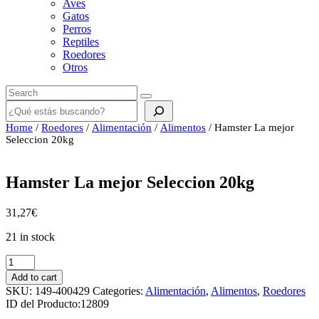
Aves
Gatos
Perros
Reptiles
Roedores
Otros
Buscar
Home
/
Roedores
/
Alimentación
/
Alimentos
/ Hamster La mejor
Seleccion 20kg
Hamster La mejor Seleccion 20kg
31,27
€
21 in stock
Hamster
La
Add to cart
mejor
SKU:
149-400429
Categories:
Alimentación
,
Alimentos
,
Roedores
Seleccion
ID del Producto:
12809
20kg