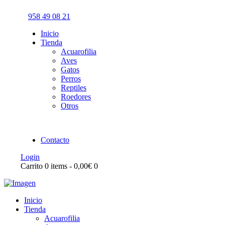
958 49 08 21
Inicio
Tienda
Acuarofilia
Aves
Gatos
Perros
Reptiles
Roedores
Otros
Contacto
Login
Carrito
0 items
-
0,00€
0
Inicio
Tienda
Acuarofilia