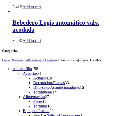
3,41
€
Add to cart
Bebedero Logis automático valv.
acodada
3,60
€
Add to cart
Categorías
Home
/
Roedores
/
Alimentación
/
Alimentos
/ Hamster La mejor Seleccion 20kg
158
Acuariofilia
158
products
81
Acuarios
81
products
19
Acuarios
19
products
33
Decoración/Plantas
33
products
16
Difusores/Acondicionadores
16
14
products
Tortugueras
14
27
products
Alimentación
27
17
products
Peces
17
products
10
Tortugas
10
products
22
Equipo eléctrico
22
products
12
Bombas/Filtros/Compresores
12