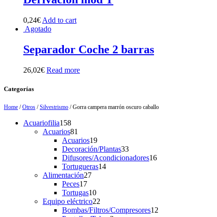
0,24
€
Add to cart
Agotado
Separador Coche 2 barras
26,02
€
Read more
Categorías
Home
/
Otros
/
Silvestrismo
/ Gorra campera marrón oscuro caballo
158
Acuariofilia
158
products
81
Acuarios
81
products
19
Acuarios
19
products
33
Decoración/Plantas
33
products
16
Difusores/Acondicionadores
16
14
products
Tortugueras
14
27
products
Alimentación
27
17
products
Peces
17
products
10
Tortugas
10
products
22
Equipo eléctrico
22
products
12
Bombas/Filtros/Compresores
12