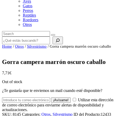
Aves
Gatos
Perros
Reptiles
Roedores
Otros
Buscar
Home
/
Otros
/
Silvestrismo
/ Gorra campera marrón oscuro caballo
Gorra campera marrón oscuro caballo
7,71
€
Out of stock
¿Te gustaría que te enviemos un mail cuando esté disponible?
Utilizar esta dirección
¡Avísame!
de correo electrónico para enviarme alertas de disponibilidad y
actualizaciones.
SKU:
8145
Categories:
Otros
,
Silvestrismo
ID del Producto:
12433