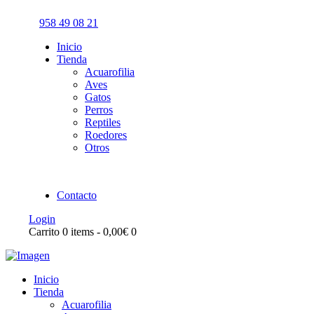
958 49 08 21
Inicio
Tienda
Acuarofilia
Aves
Gatos
Perros
Reptiles
Roedores
Otros
Contacto
Login
Carrito
0 items
-
0,00€
0
Inicio
Tienda
Acuarofilia