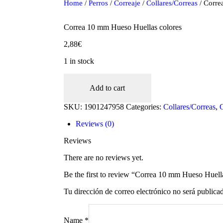
Home
/
Perros
/
Correaje
/
Collares/Correas
/ Corre
Correa 10 mm Hueso Huellas colores
2,88
€
1 in stock
Correa
10
Add to cart
mm
Hueso
SKU:
1901247958
Categories:
Collares/Correas
,
C
Huellas
colores
Reviews (0)
oducts
quantity
Reviews
There are no reviews yet.
Be the first to review “Correa 10 mm Hueso Huell
Tu dirección de correo electrónico no será publica
Name
*