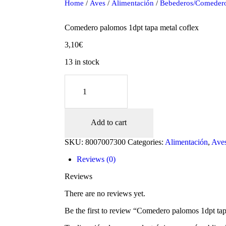
Home
/
Aves
/
Alimentación
/
Bebederos/Comeder
Comedero palomos 1dpt tapa metal coflex
3,10
€
13 in stock
Comedero
palomos
1dpt
tapa
metal
Add to cart
coflex
quantity
oducts
SKU:
8007007300
Categories:
Alimentación
,
Ave
Reviews (0)
Reviews
There are no reviews yet.
Be the first to review “Comedero palomos 1dpt tap