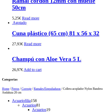
Ramal cordón 12mm con muelle
50cm
5,25
€
Read more
Agotado
Cuna plástico (65 cm) 81 x 56 x 32
27,93
€
Read more
Champú con Aloe Vera 5 L
26,97
€
Add to cart
Categorías
Home
/
Perros
/
Correaje
/
Ramales/Empuñaduras
/ Collera acoplador Nylon Bandera
Andaluza 20 cm
158
Acuariofilia
158
products
81
Acuarios
81
products
19
Acuarios
19