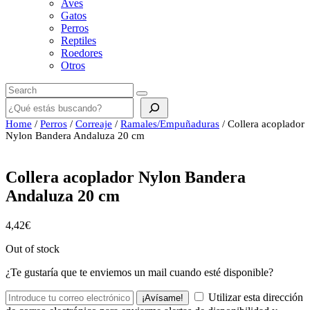
Aves
Gatos
Perros
Reptiles
Roedores
Otros
Buscar
Home
/
Perros
/
Correaje
/
Ramales/Empuñaduras
/ Collera acoplador
Nylon Bandera Andaluza 20 cm
Collera acoplador Nylon Bandera
Andaluza 20 cm
4,42
€
Out of stock
¿Te gustaría que te enviemos un mail cuando esté disponible?
Utilizar esta dirección
¡Avísame!