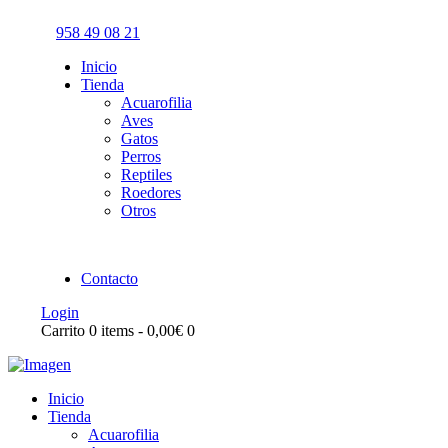
958 49 08 21
Inicio
Tienda
Acuarofilia
Aves
Gatos
Perros
Reptiles
Roedores
Otros
Contacto
Login
Carrito
0 items
-
0,00€
0
Inicio
Tienda
Acuarofilia