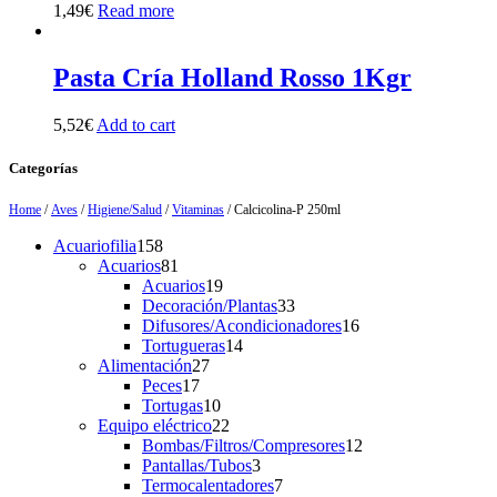
1,49
€
Read more
Pasta Cría Holland Rosso 1Kgr
5,52
€
Add to cart
Categorías
Home
/
Aves
/
Higiene/Salud
/
Vitaminas
/ Calcicolina-P 250ml
158
Acuariofilia
158
products
81
Acuarios
81
products
19
Acuarios
19
products
33
Decoración/Plantas
33
products
16
Difusores/Acondicionadores
16
14
products
Tortugueras
14
27
products
Alimentación
27
17
products
Peces
17
products
10
Tortugas
10
products
22
Equipo eléctrico
22
products
12
Bombas/Filtros/Compresores
12
3
products
Pantallas/Tubos
3
products
7
Termocalentadores
7