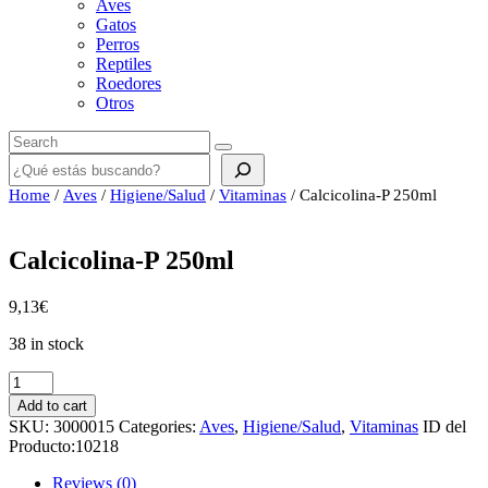
Aves
Gatos
Perros
Reptiles
Roedores
Otros
Buscar
Home
/
Aves
/
Higiene/Salud
/
Vitaminas
/ Calcicolina-P 250ml
Calcicolina-P 250ml
9,13
€
38 in stock
Calcicolina-
P
Add to cart
250ml
SKU:
3000015
Categories:
Aves
,
Higiene/Salud
,
Vitaminas
ID del
quantity
Producto:
10218
Reviews (0)