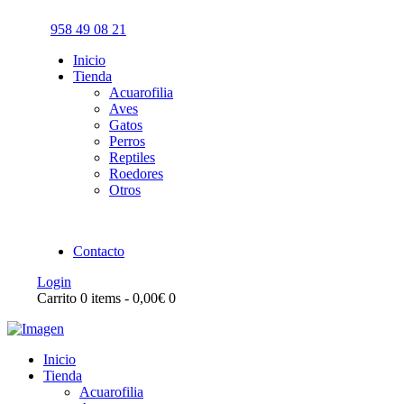
958 49 08 21
Inicio
Tienda
Acuarofilia
Aves
Gatos
Perros
Reptiles
Roedores
Otros
Contacto
Login
Carrito
0 items
-
0,00€
0
Inicio
Tienda
Acuarofilia