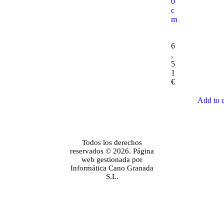
0
c
m
6
,
5
1
€
Add to c
Todos los derechos
reservados © 2026. Página
web gestionada por
Informática Cano Granada
S.L.