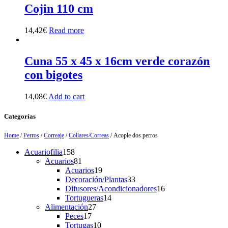
Cojin 110 cm
14,42
€
Read more
Cuna 55 x 45 x 16cm verde corazón
con bigotes
14,08
€
Add to cart
Categorías
Home
/
Perros
/
Correaje
/
Collares/Correas
/ Acople dos perros
158
Acuariofilia
158
products
81
Acuarios
81
products
19
Acuarios
19
products
33
Decoración/Plantas
33
products
16
Difusores/Acondicionadores
16
14
products
Tortugueras
14
27
products
Alimentación
27
17
products
Peces
17
products
10
Tortugas
10