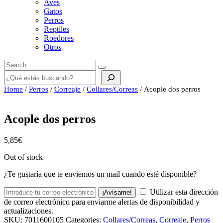
Aves
Gatos
Perros
Reptiles
Roedores
Otros
Buscar
Home
/
Perros
/
Correaje
/
Collares/Correas
/ Acople dos perros
Acople dos perros
5,85
€
Out of stock
¿Te gustaría que te enviemos un mail cuando esté disponible?
Utilizar esta dirección
¡Avísame!
de correo electrónico para enviarme alertas de disponibilidad y
actualizaciones.
SKU:
7011600105
Categories:
Collares/Correas
,
Correaje
,
Perros