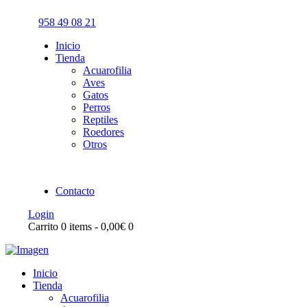
958 49 08 21
Inicio
Tienda
Acuarofilia
Aves
Gatos
Perros
Reptiles
Roedores
Otros
Contacto
Login
Carrito
0 items
-
0,00€
0
Inicio
Tienda
Acuarofilia